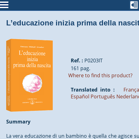
L’educazione inizia prima della nasci
Ref. :
P0203IT
161 pag.
Where to find this product?
Translated into :
França
Español
Português
Nederlan
Summary
La vera educazione di un bambino è quella che agisce sul