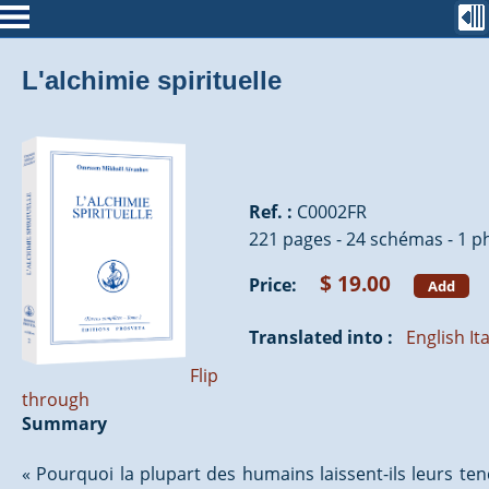
L'alchimie spirituelle
Ref. :
C0002FR
221 pages - 24 schémas - 1 p
$ 19.00
Price:
Add
Translated into :
English
It
Flip
through
Summary
« Pourquoi la plupart des humains laissent-ils leurs te