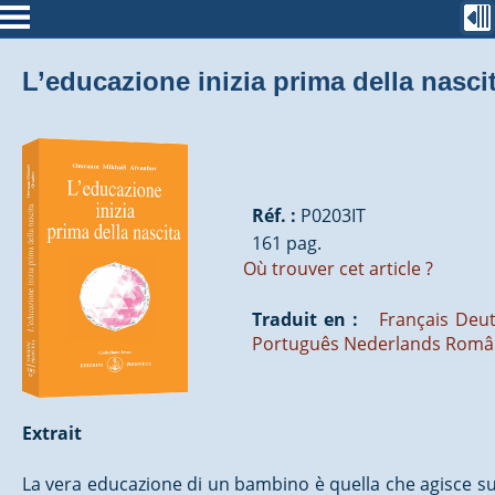
L’educazione inizia prima della nasci
Réf. :
P0203IT
161 pag.
Où trouver cet article ?
Traduit en :
Français
Deu
Português
Nederlands
Româ
Extrait
La vera educazione di un bambino è quella che agisce sul